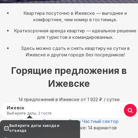
Квартира посуточно в Ижевске — выгоднее и
комфортнее, чем номер в гостинице.
Краткосрочная аренда квартир — идеальное решение
для туристов и командированных.
Здесь можно сдать и снять квартиру на сутки в
Ижевске и другом городе без посредников!
Горящие предложения в
Ижевске
14 предложений в Ижевске oт 1 922
₽
/ сутки
Ижевск
Выберите даты, 2 гостя
Квартиры
Гостиницы
Дома
Частный сектор
Выберите даты заезда и
Найдём, где остановиться в Ижевске: 14 вариантов
отъезда
Показать на карте