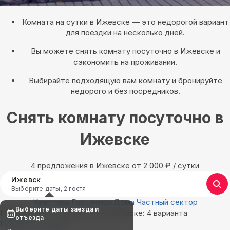
Комната на сутки в Ижевске — это недорогой вариант
для поездки на несколько дней.
Вы можете снять комнату посуточно в Ижевске и
сэкономить на проживании.
Выбирайте подходящую вам комнату и бронируйте
недорого и без посредников.
Снять комнату посуточно в
Ижевске
4 предложения в Ижевске oт 2 000
₽
/ сутки
Ижевск
Выберите даты, 2 гостя
Квартиры
Гостиницы
Дома
Частный сектор
Выберите даты заезда и
Найдём, где остановиться в Ижевске: 4 варианта
отъезда
Показать на карте